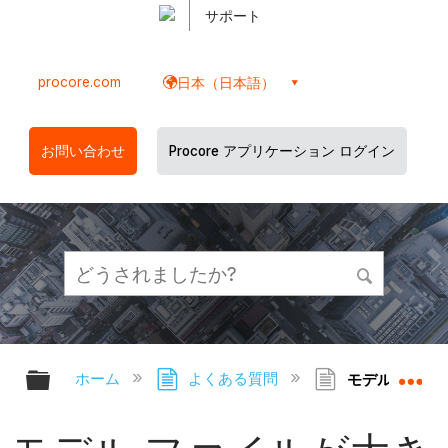
サポート
procore.com
日本（日本語）
お問い合わせ
Procore アプリケーション ログイン
グローバル階層を展開/折りたたむ
グ
ホーム
よくある質問
モデル ファイ