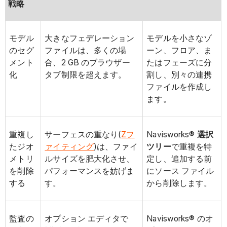
戦略
モデル
大きなフェデレーション
モデルを小さなゾ
のセグ
ファイルは、多くの場
ーン、フロア、ま
メント
合、2 GB のブラウザー
たはフェーズに分
化
タブ制限を超えます。
割し、別々の連携
ファイルを作成し
ます。
重複し
サーフェスの重なり(
Zフ
Navisworks®
選択
たジオ
ァイティング
)は、ファイ
ツリー
で重複を特
メトリ
ルサイズを肥大化させ、
定し、追加する前
を削除
パフォーマンスを妨げま
にソース ファイル
する
す。
から削除します。
監査の
オプション エディタで
Navisworks® のオ