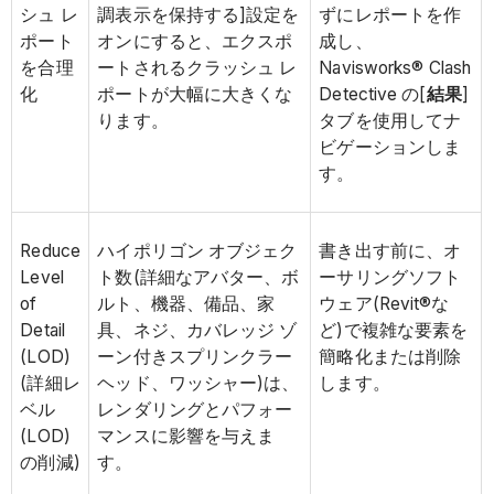
シュ レ
調表示を保持する]設定を
ずにレポートを作
ポート
オンにすると、エクスポ
成し、
を合理
ートされるクラッシュ レ
Navisworks® Clash
化
ポートが大幅に大きくな
Detective の[
結果
]
ります。
タブを使用してナ
ビゲーションしま
す。
Reduce
ハイポリゴン オブジェク
書き出す前に、オ
Level
ト数(詳細なアバター、ボ
ーサリングソフト
of
ルト、機器、備品、家
ウェア(Revit®な
Detail
具、ネジ、カバレッジ ゾ
ど)で複雑な要素を
(LOD)
ーン付きスプリンクラー
簡略化または削除
(詳細レ
ヘッド、ワッシャー)は、
します。
ベル
レンダリングとパフォー
(LOD)
マンスに影響を与えま
の削減)
す。