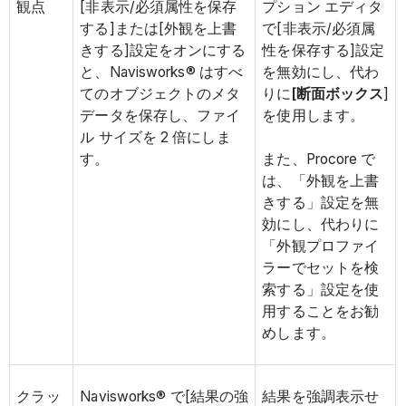
観点
[非表示/必須属性を保存
プション エディタ
する]または[外観を上書
で[非表示/必須属
きする]設定をオンにする
性を保存する]設定
と、Navisworks® はすべ
を無効にし、代わ
てのオブジェクトのメタ
りに
[断面ボックス
]
データを保存し、ファイ
を使用します。
ル サイズを 2 倍にしま
す。
また、Procore で
は、「外観を上書
きする」設定を無
効にし、代わりに
「外観プロファイ
ラーでセットを検
索する」設定を使
用することをお勧
めします。
クラッ
Navisworks® で[結果の強
結果を強調表示せ