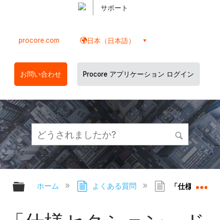
サポート
procore.com
日本（日本語）
お問い合わせ
Procore アプリケーション ログイン
グローバル階層を展開/折りたたむ
グ
ホーム
よくある質問
「仕様セクショ