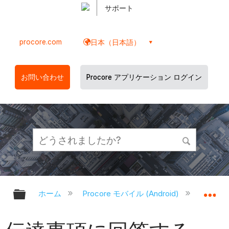
サポート
procore.com
日本（日本語）
お問い合わせ
Procore アプリケーション ログイン
グローバル階層を展開/折りたたむ
グ
ホーム
Procore モバイル (Android)
Proco