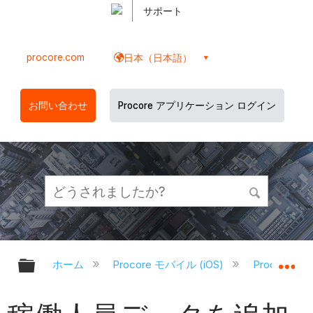
サポート
procore.com
日本（日本語）
お問い合わせ
Procore アプリケーション ログイン
グローバル階層を展開/折りたたむ
グ
ホーム
Procore モバイル (iOS)
Procore