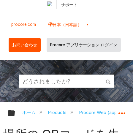
サポート
procore.com
日本（日本語）
お問い合わせ
Procore アプリケーション ログイン
グローバル階層を展開/折りたたむ
グ
ホーム
Products
Procore Web (app.proco