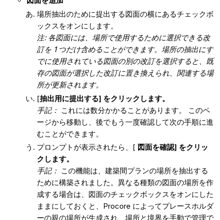
図面を追加
場所抽出のために提出する図面の横にあるチェックボ
ックスをオンにします。
注: 各図面には、場所で使用するために選択できる改
訂を 1 つだけ含めることができます。場所の抽出にす
でに使用されている図面の別の改訂を選択すると、既
存の図面が選択した改訂に置き換えられ、関連する場
所が更新されます。
[
抽出用に提出する
] をクリックします。
手記：
これには数分かかることがあります。 このペ
ージから移動し、後でもう一度確認して次の手順に進
むことができます。
プロンプトが表示されたら、[
図面を確認] をクリッ
クします。
手記：
この機能は、建築間プランの場所を抽出する
ために構築されました。異なる種類の図面の場所を作
成する場合は、図面のチェックボックスをオンにした
ままにしておくと、Procore によってプレースホルダ
ーの親の場所が生成され、場所と境界を手動で管理で