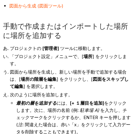
図面から生成 (図面ツール)
手動で作成またはインポートした場所
に場所を追加する
プロジェクトの
[管理者]
ツールに移動します。
「プロジェクト設定」メニューで、[
場所
] をクリックしま
す。
図面から場所を生成し、新しい場所を手動で追加する場合
は、[
場所の階層を編集
] をクリックし、[
図面をスキップし
て編集
] を選択します。
次のように場所を追加します。
最初の層を追加する
には、
[+ １層目を追加]
をクリック
します。次に、場所の名前 (例:
駐車場 A)
を入力し、チ
ェックマークをクリックするか、ENTER キーを押します
(
注
: 間違えた場合は、赤い「x」をクリックして入力デー
タを削除することもできます)。