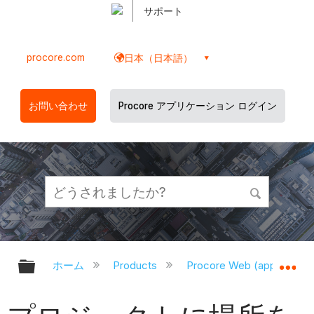
サポート
procore.com
日本（日本語）
お問い合わせ
Procore アプリケーション ログイン
グローバル階層を展開/折りたたむ
グ
ホーム
Products
Procore Web (app.proco