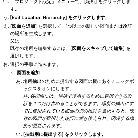
「プロジェクト設定」メニューで、[場所] をクリックしま
す
。
[
Edit Location Hierarchy] をクリックします
。
[
図面を追加
] を選択して、1つ以上の新しい図面または改訂
の場所を生成します。
又は
既存の場所を編集するには、[
図面をスキップして編集
] を
選択します。
選択の手順に進みます。
図面を追加
場所抽出のために提出する図面の横にあるチェックボ
ックスをオンにします。
注: 各図面には、場所で使用するために選択できる改
訂を 1 つだけ含めることができます。場所の抽出にす
でに使用されている図面の別の改訂を選択すると、既
存の図面が選択した改訂に置き換えられ、関連する場
所が更新されます。
[
抽出用に提出する
] をクリックします。