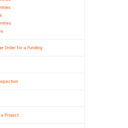
ntries
s
ntries
es
ge Order for a Funding
nspection
 a Project