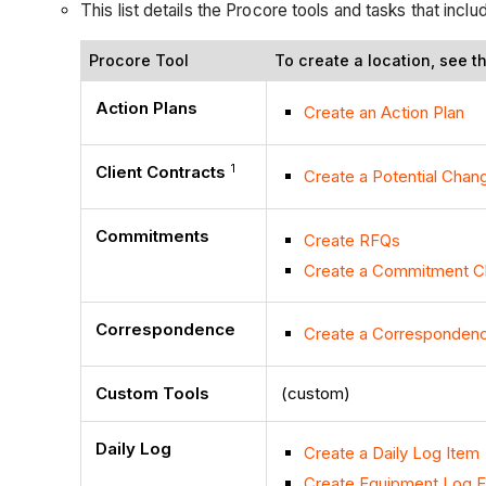
This list details the Procore tools and tasks that inc
Procore Tool
To create a location, see thi
Action Plans
Create an Action Plan
1
Client Contracts
Create a Potential Chang
Commitments
Create RFQs
Create a Commitment C
Correspondence
Create a Corresponden
Custom Tools
(custom)
Daily Log
Create a Daily Log Item
Create Equipment Log E