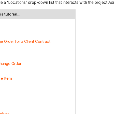
lude a 'Locations' drop-down list that interacts with the project 
s tutorial...
e Order for a Client Contract
hange Order
ce Item
ntries