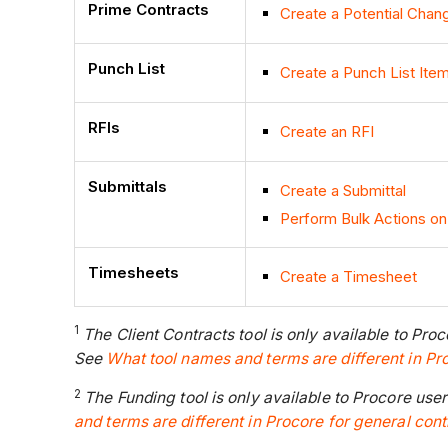
Prime Contracts
Create a Potential Chan
Punch List
Create a Punch List Ite
RFIs
Create an RFI
Submittals
Create a Submittal
Perform Bulk Actions on
Timesheets
Create a Timesheet
1
The Client Contracts tool is only available to Pr
See
What tool names and terms are different in Pr
2
The Funding tool is only available to Procore us
and terms are different in Procore for general con