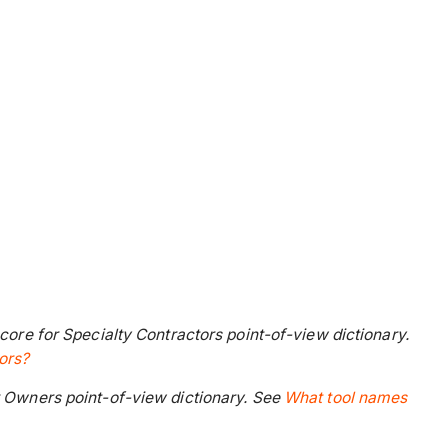
core for Specialty Contractors point-of-view dictionary.
ors?
r Owners point-of-view dictionary. See
What tool names