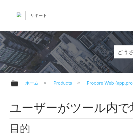
サポート
グローバル階層を展開/折りたたむ
ホーム
Products
Procore Web (app.pr
ユーザーがツール内で
目的