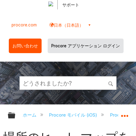
サポート
procore.com
日本（日本語）
お問い合わせ
Procore アプリケーション ログイン
グローバル階層を展開/折りたたむ
グ
ホーム
Procore モバイル (iOS)
Procore