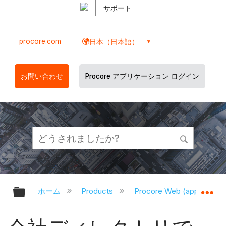
サポート
procore.com
日本（日本語）
お問い合わせ
Procore アプリケーション ログイン
グローバル階層を展開/折りたたむ
グ
ホーム
Products
Procore Web (app.proco