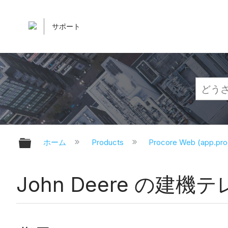
サポート
グローバル階層を展開/折りたたむ
ホーム
Products
Procore Web (app.pr
John Deere の