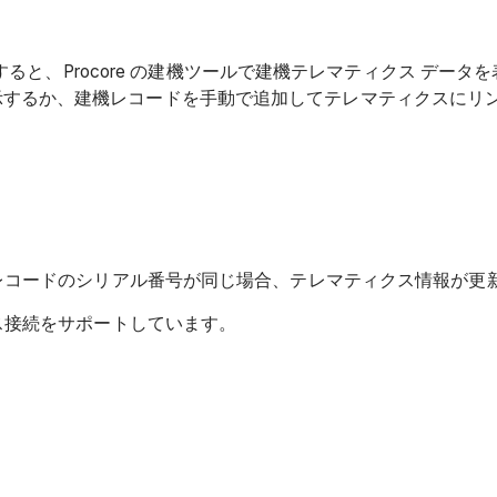
接続すると、Procore の建機ツールで建機テレマティクス 
示するか、建機レコードを手動で追加してテレマティクスにリ
建機レコードのシリアル番号が同じ場合、テレマティクス情報が更
クス接続をサポートしています。