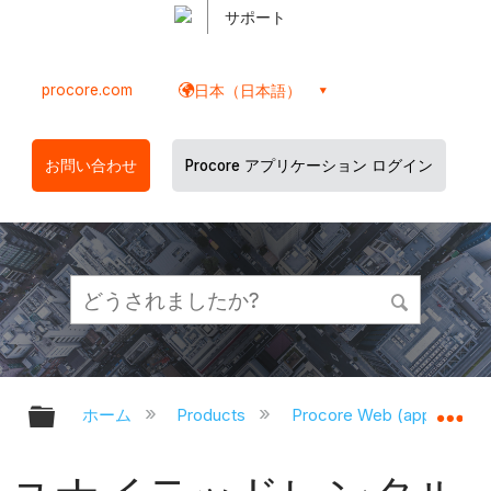
サポート
procore.com
日本（日本語）
お問い合わせ
Procore アプリケーション ログイン
グローバル階層を展開/折りたたむ
グ
ホーム
Products
Procore Web (app.proco