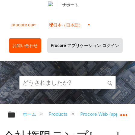
サポート
procore.com
日本（日本語）
お問い合わせ
Procore アプリケーション ログイン
グローバル階層を展開/折りたたむ
グ
ホーム
Products
Procore Web (app.proco