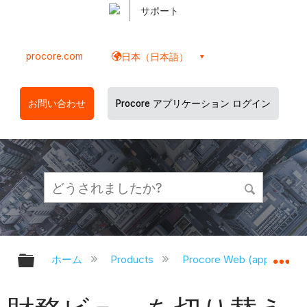
サポート
procore.com
日本（日本語）
お問い合わせ
Procore アプリケーション ログイン
グローバル階層を展開/折りたたむ
グ
ホーム
Products
Procore Web (app.proco