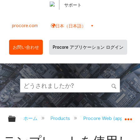
サポート
procore.com
日本（日本語）
お問い合わせ
Procore アプリケーション ログイン
グローバル階層を展開/折りたたむ
グ
ホーム
Products
Procore Web (app.proco