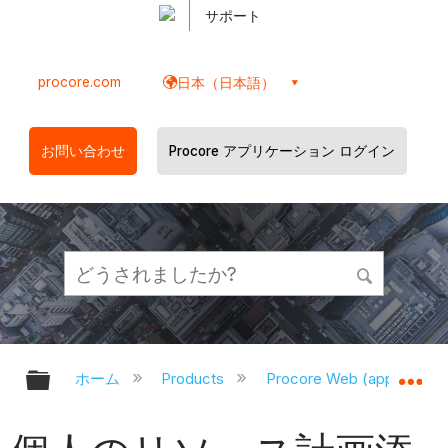
サポート
procore.com
日本（日本語）
お問い合わせ
Procore アプリケーション ログイン
グローバル階層を展開/折りたたむ
グ
ホーム
Products
Procore Web (app.proco