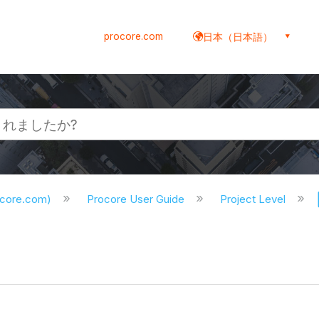
procore.com
日本（日本語）
ocore.com)
Procore User Guide
Project Level