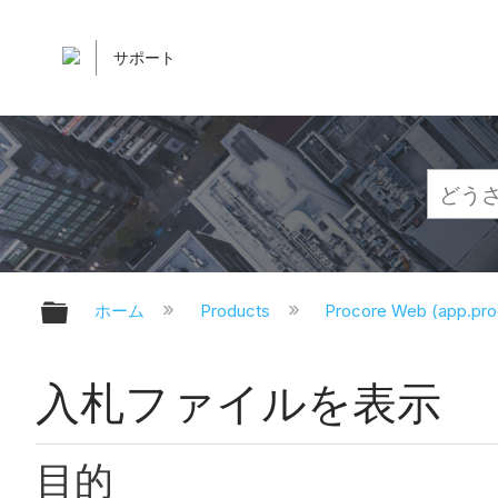
サポート
グローバル階層を展開/折りたたむ
ホーム
Products
Procore Web (app.pr
入札ファイルを表示
目的