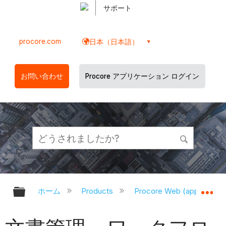
サポート
procore.com
日本（日本語）
お問い合わせ
Procore アプリケーション ログイン
グローバル階層を展開/折りたたむ
グ
ホーム
Products
Procore Web (app.proco