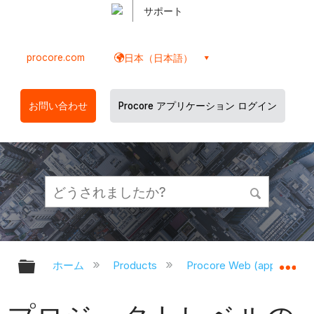
サポート
procore.com
日本（日本語）
お問い合わせ
Procore アプリケーション ログイン
グローバル階層を展開/折りたたむ
グ
ホーム
Products
Procore Web (app.proco