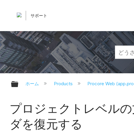
サポート
グローバル階層を展開/折りたたむ
ホーム
Products
Procore Web (app.pr
プロジェクトレベルの
ダを復元する