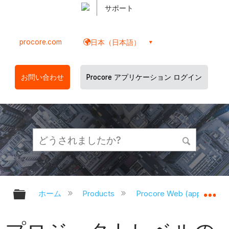
サポート
procore.com
日本（日本語）
お問い合わせ
Procore アプリケーション ログイン
グローバル階層を展開/折りたたむ
グ
ホーム
Products
Procore Web (app.proco