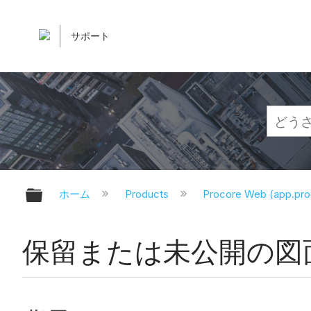
サポート
グローバル階層を展開/折りたたむ
ホーム
Products
Procore Web (app.pr
保留または未公開の図