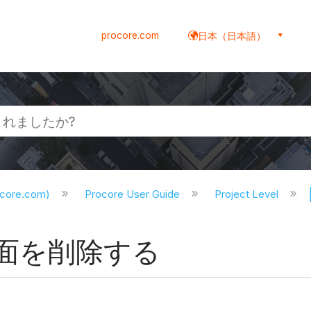
procore.com
日本（日本語）
ocore.com)
Procore User Guide
Project Level
面を削除する