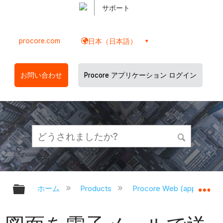
サポート
procore.com
日本（日本語）
お問い合わせ
Procore アプリケーション ログイン
グローバル階層を展開/折りたたむ
グ
ホーム
Products
Procore Web (app.proco