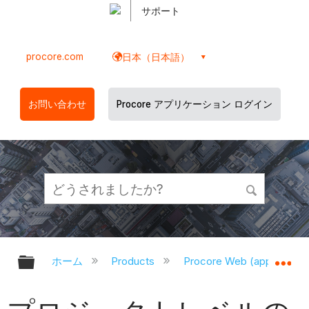
サポート
procore.com
日本（日本語）
お問い合わせ
Procore アプリケーション ログイン
グローバル階層を展開/折りたたむ
グ
ホーム
Products
Procore Web (app.proco