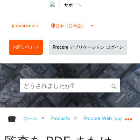
サポート
procore.com
日本（日本語）
お問い合わせ
Procore アプリケーション ログイン
グローバル階層を展開/折りたたむ
グ
ホーム
Products
Procore Web (app.proco