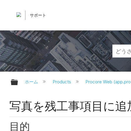
サポート
グローバル階層を展開/折りたたむ
ホーム
Products
Procore Web (app.pr
写真を残工事項目に追
目的