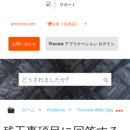
サポート
procore.com
日本（日本語）
お問い合わせ
Procore アプリケーション ログイン
グローバル階層を展開/折りたたむ
グ
ホーム
Products
Procore Web (app.proco