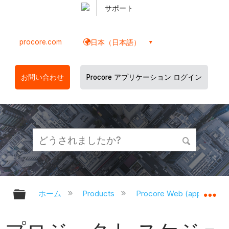
サポート
procore.com
日本（日本語）
お問い合わせ
Procore アプリケーション ログイン
グローバル階層を展開/折りたたむ
グ
ホーム
Products
Procore Web (app.proco