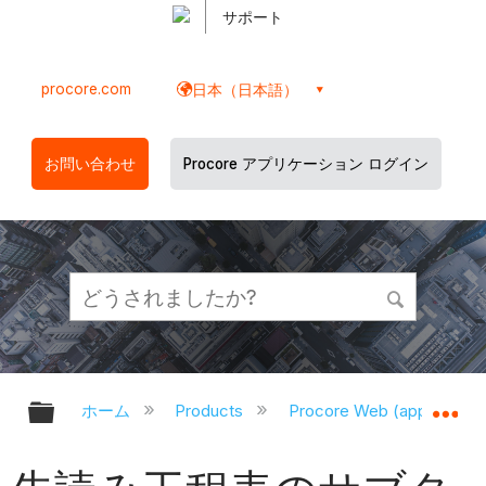
サポート
procore.com
日本（日本語）
お問い合わせ
Procore アプリケーション ログイン
グローバル階層を展開/折りたたむ
グ
ホーム
Products
Procore Web (app.proco