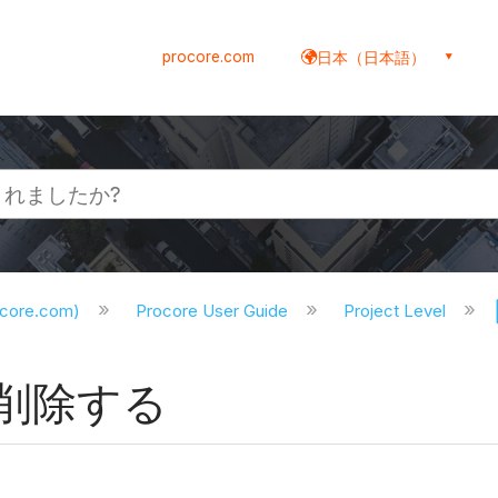
procore.com
日本（日本語）
ocore.com)
Procore User Guide
Project Level
削除する