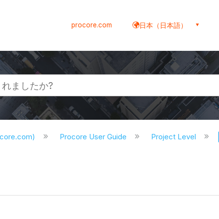
procore.com
日本（日本語）
ocore.com)
Procore User Guide
Project Level