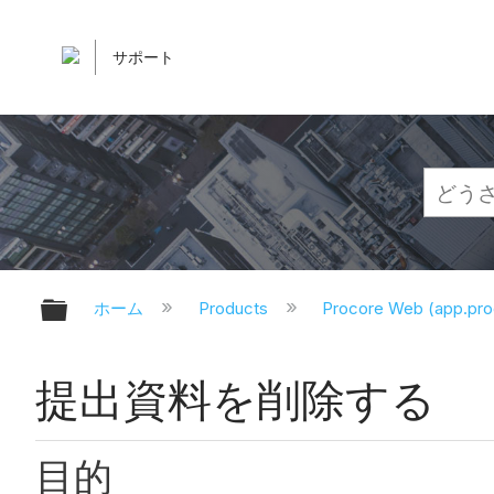
サポート
グローバル階層を展開/折りたたむ
ホーム
Products
Procore Web (app.pr
提出資料を削除する
目的