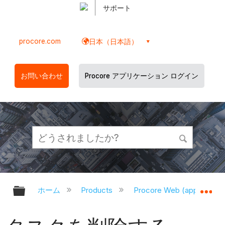
サポート
procore.com
日本（日本語）
お問い合わせ
Procore アプリケーション ログイン
グローバル階層を展開/折りたたむ
グ
ホーム
Products
Procore Web (app.proco