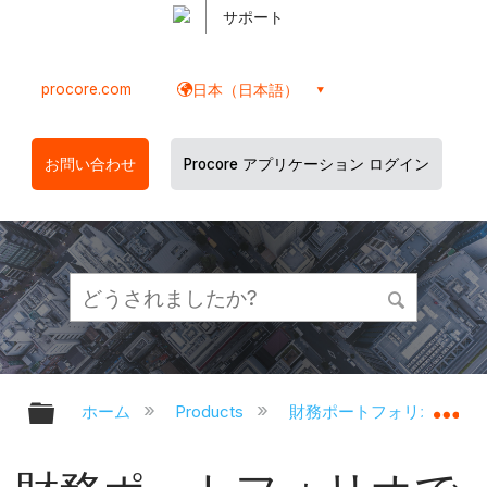
サポート
procore.com
日本（日本語）
お問い合わせ
Procore アプリケーション ログイン
グローバル階層を展開/折りたたむ
グ
ホーム
Products
財務ポートフォリオと資