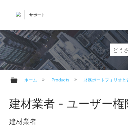
サポート
グローバル階層を展開/折りたたむ
ホーム
Products
財務ポートフォリオと
建材業者 - ユーザー権
建材業者