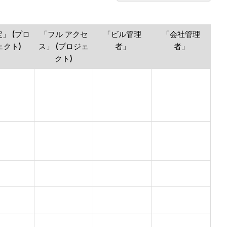
建
材
業
」 (プロ
「フル アクセ
「ビル管理
「会社管理
者
ェクト)
ス」 (プロジェ
者」
者」
クト)