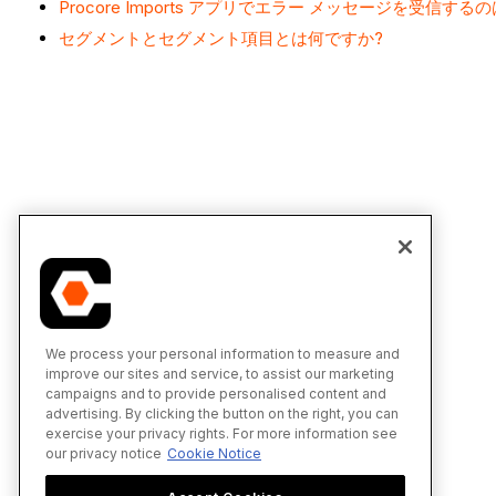
Procore Imports アプリでエラー メッセージを受信す
セグメントとセグメント項目とは何ですか?
We process your personal information to measure and
improve our sites and service, to assist our marketing
campaigns and to provide personalised content and
advertising. By clicking the button on the right, you can
exercise your privacy rights. For more information see
our privacy notice
Cookie Notice