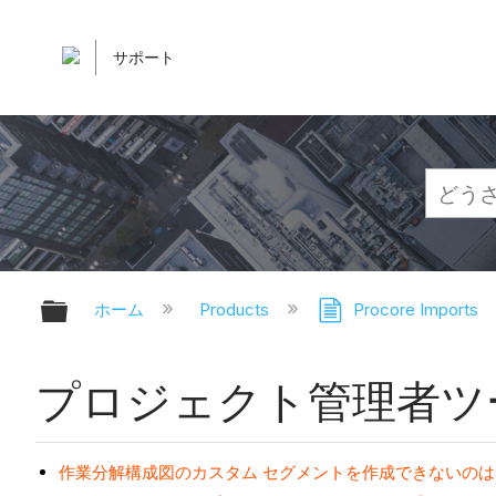
サポート
グローバル階層を展開/折りたたむ
ホーム
Products
Procore Imports
プロジェクト管理者ツール -
作業分解構成図のカスタム セグメントを作成できないのは