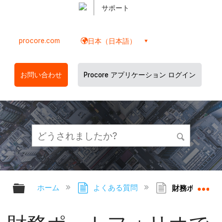
サポート
procore.com
日本（日本語）
お問い合わせ
Procore アプリケーション ログイン
グローバル階層を展開/折りたたむ
グ
ホーム
よくある質問
財務ポートフォ