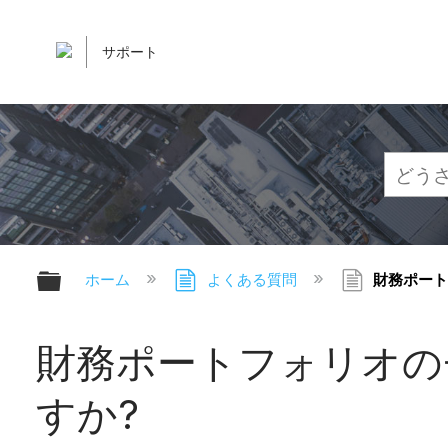
サポート
グローバル階層を展開/折りたたむ
ホーム
よくある質問
財務ポート
財務ポートフォリオの
すか?