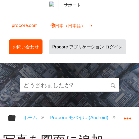
サポート
procore.com
日本（日本語）
お問い合わせ
Procore アプリケーション ログイン
グローバル階層を展開/折りたたむ
グ
ホーム
Procore モバイル (Android)
Proco