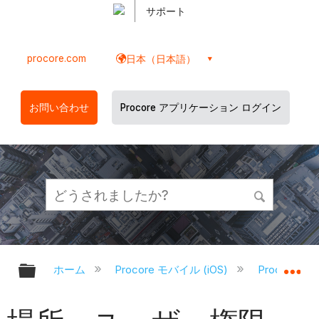
サポート
procore.com
日本（日本語）
お問い合わせ
Procore アプリケーション ログイン
グローバル階層を展開/折りたたむ
グ
ホーム
Procore モバイル (iOS)
Procore