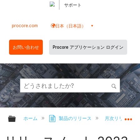
サポート
procore.com
日本（日本語）
お問い合わせ
Procore アプリケーション ログイン
グローバル階層を展開/折りたたむ
グ
ホーム
製品のリリース
月次リリースノ