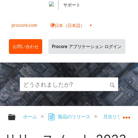
サポート
procore.com
日本（日本語）
お問い合わせ
Procore アプリケーション ログイン
グローバル階層を展開/折りたたむ
グ
ホーム
製品のリリース
月次リリースノ