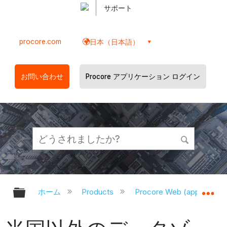
サポート
procore.com
日本（日本語）
お問い合わせ
Procore アプリケーション ログイン
グローバル階層を展開/折りたたむ
グ
ホーム
Products
Procore Web (app.proco