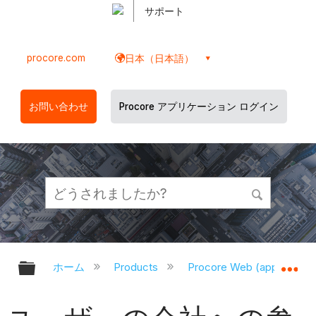
サポート
procore.com
日本（日本語）
お問い合わせ
Procore アプリケーション ログイン
グローバル階層を展開/折りたたむ
グ
ホーム
Products
Procore Web (app.proco