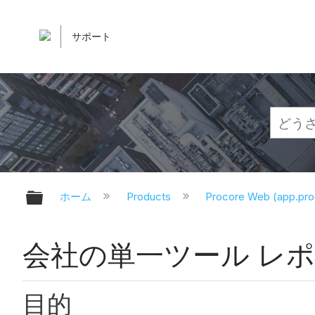
サポート
グローバル階層を展開/折りたたむ
ホーム
Products
Procore Web (app.pr
会社の単一ツール レ
目的