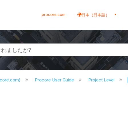
procore.com
日本（日本語）
ocore.com)
Procore User Guide
Project Level