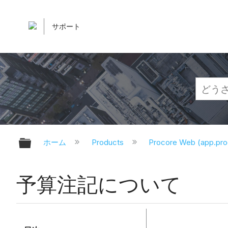
サポート
グローバル階層を展開/折りたたむ
ホーム
Products
Procore Web (app.pr
予算注記について