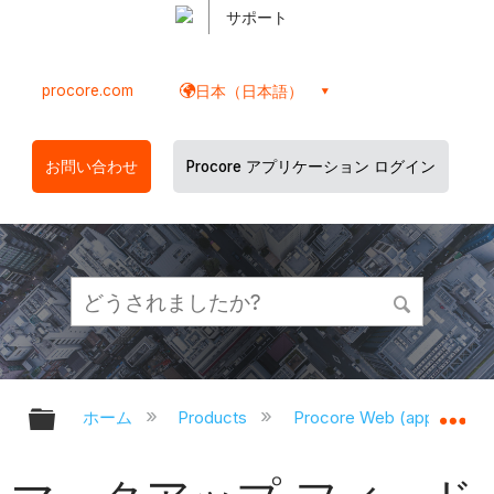
サポート
procore.com
日本（日本語）
お問い合わせ
Procore アプリケーション ログイン
グローバル階層を展開/折りたたむ
グ
ホーム
Products
Procore Web (app.proco