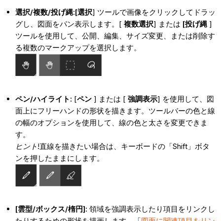
選択/複数/投げ縄:
[選択
] ツールで画像をクリックしてドラッ
グし、図面をパン表示します。[
複数選択
] または
[投げ縄
]
ツールを使用して、公開、編集、サイズ変更、または削除す
る複数のマークアップを選択します。
ペン/ハイライト:
[
ペン
] または [
強調表示
] を使用して、図
面上にフリーハンドの形状を描きます。ツールバーの色と線
の幅のオプションを使用して、線の色と太さを変更できま
す。
ヒント
!直線を描きたい場合は、キーボードの「Shift」ボタ
ンを押したままにします。
[雲型/ボックス/楕円
]:
領域を強調表示したり項目をリンクし
たりするための形状を描画します。「
図面に関連項目をリン