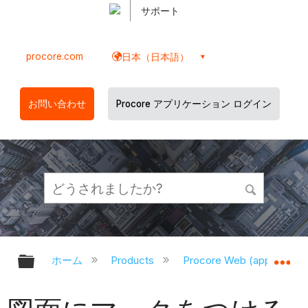
サポート
procore.com
日本（日本語）
お問い合わせ
Procore アプリケーション ログイン
グローバル階層を展開/折りたたむ
グ
ホーム
Products
Procore Web (app.proco