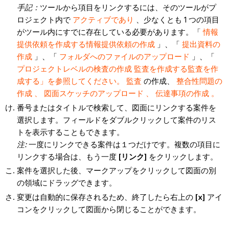
手記：
ツールから項目をリンクするには、そのツールがプ
ロジェクト内で
アクティブであり
、少なくとも 1 つの項目
がツール内にすでに存在している必要があります。「
情報
提供依頼を作成する
情報提供依頼の作成
」、「
提出資料の
作成
」、「
フォルダへのファイルのアップロード
」、「
プロジェクトレベルの検査の作成
監査を作成する
監査を作
成する
」を参照してください。 監査
の作成、
整合性問題の
作成 、 図面スケッチのアップロード 、 伝達事項の作成 。
番号またはタイトルで検索して、図面にリンクする案件を
選択します。
フィールドをダブルクリックして案件のリス
トを表示することもできます。
注:
一度にリンクできる案件は１つだけです。複数の項目に
リンクする場合は、もう一度
[リンク]
をクリックします。
案件を選択した後、マークアップをクリックして図面の別
の領域にドラッグできます。
変更は自動的に保存されるため、終了したら右上の
[x]
アイ
コンをクリックして図面から閉じることができます。