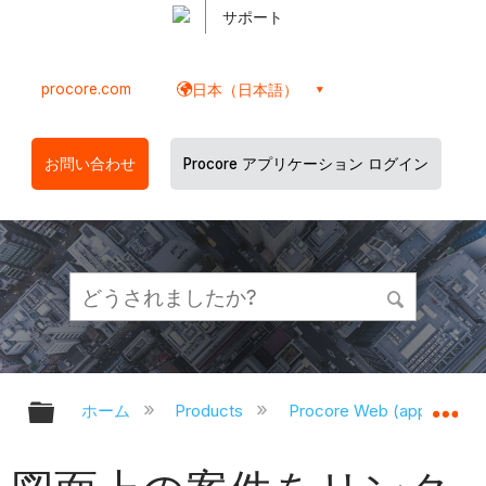
サポート
procore.com
日本（日本語）
お問い合わせ
Procore アプリケーション ログイン
グローバル階層を展開/折りたたむ
グ
ホーム
Products
Procore Web (app.proco