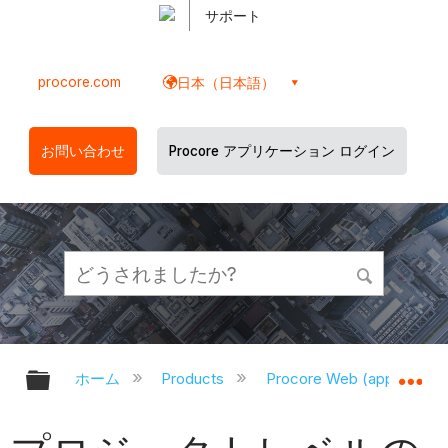
サポート
procore.com
日本（日本語）
お問い合わせ
Procore アプリケーション ログイン
グローバル階層を展開/折りたたむ
グ
ホーム
Products
Procore Web (app.proco