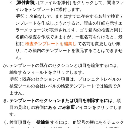
[添付書類
]: [ファイルを添付] をクリックして、関連ファ
イルをテンプレートに添付します。
手記：
名前なしで、またはすでに存在する名前で検査テ
ンプレートを作成しようとすると、理由の詳細を示すエ
ラーメッセージが表示されます。ゴミ箱内の検査と同じ
名前の検査を作成できますが、一度名前を付けると、最
初に
検査テンプレートを編集し
て名前を変更しない限
り、ごみ箱内のテンプレートを復元することはできませ
ん。
テンプレートの既存のセクションと項目を編集するには、
編集するフィールドをクリックします。
手記：
既存のセクションと項目は、プロジェクトレベルの
検査ツールの会社レベルの検査テンプレートでは編集でき
ません。
テンプレートのセクションまたは項目を削除するには
、項
目の見出しの右側にある
ごみ箱
アイコンをクリックしま
す。
検査項目を
一括編集
するには、
#
記号の横にあるチェック