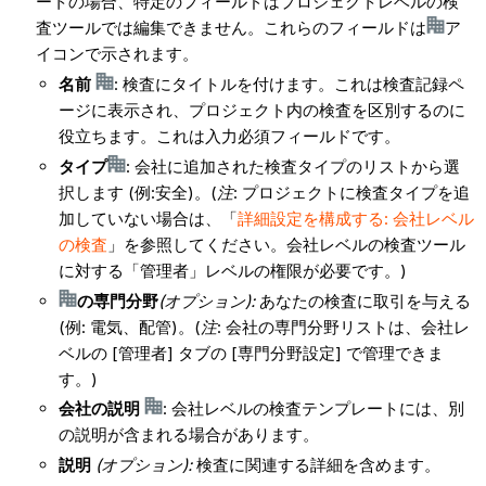
ートの場合、特定のフィールドはプロジェクトレベルの検
査ツールでは編集できません。これらのフィールドは
ア
イコンで示されます。
名前
: 検査にタイトルを付けます。これは検査記録ペ
ージに表示され、プロジェクト内の検査を区別するのに
役立ちます。これは入力必須フィールドです。
タイプ
: 会社に追加された検査タイプのリストから選
択します (例:安全)。(
注
: プロジェクトに検査タイプを追
加していない場合は、「
詳細設定を構成する: 会社レベル
の検査
」を参照してください。会社レベルの検査ツール
に対する「管理者」レベルの権限が必要です。)
の専門分野
(オプション):
あなたの検査に取引を与える
(例: 電気、配管)。(
注
: 会社の専門分野リストは、会社レ
ベルの [管理者] タブの [専門分野設定] で管理できま
す。)
会社の説明
: 会社レベルの検査テンプレートには、別
の説明が含まれる場合があります。
説明
(オプション):
検査に関連する詳細を含めます。