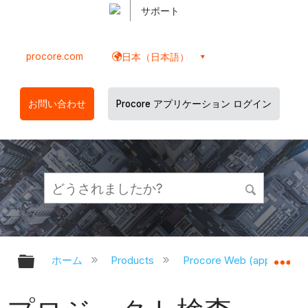
サポート
procore.com
日本（日本語）
お問い合わせ
Procore アプリケーション ログイン
グローバル階層を展開/折りたたむ
グ
ホーム
Products
Procore Web (app.proco