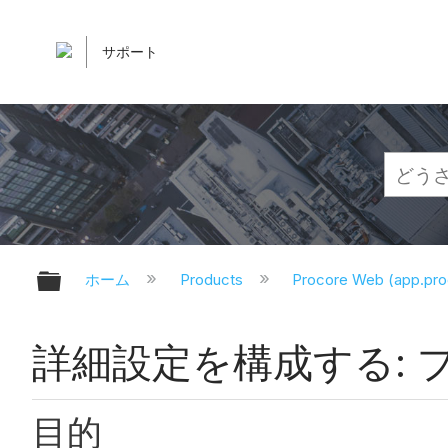
サポート
グローバル階層を展開/折りたたむ
ホーム
Products
Procore Web (app.pr
詳細設定を構成する:
目的